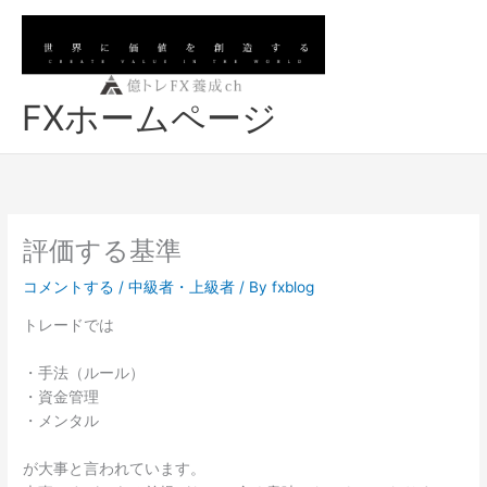
内
容
を
ス
FXホームページ
キ
ッ
プ
評価する基準
コメントする
/
中級者・上級者
/ By
fxblog
トレードでは
・手法（ルール）
・資金管理
・メンタル
が大事と言われています。