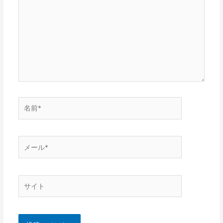
に
入
力…
名
前
*
メ
ー
ル
*
サ
イ
ト